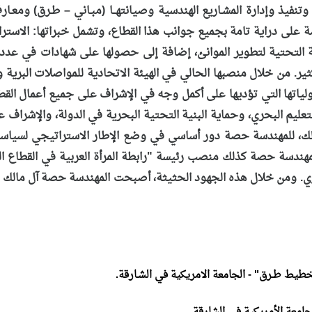
 وتنفيذ وإدارة المشـاريع الهندسية وصيانتهــا (مبـاني – طـرق) و
على دراية تامة بجميع جوانب هذا القطاع، وتشمل خبراتها: الاسترا
ية التحتية لتطوير الموانئ، إضافة إلى حصولها على شهادات في عدد من
كثير. من خلال منصبها الحالي في الهيئة الاتحادية للمواصلات البري
لياتها التي تؤديها على أكمل وجه في الإشراف على جميع أعمال القط
لتعليم البحري، وحماية البنية التحتية البحرية في الدولة، والإشراف
ذلك، للمهندسة حصة دور أساسي في وضع الإطار الاستراتيجي لسياسا
لمهندسة حصة كذلك منصب رئيسة "رابطة المرأة العربية في القطاع 
. ومن خلال هذه الجهود الحثيثة، أصبحت المهندسة حصة آل مالك مصد
يط طـرق" - الجامعة الامريكية في الشـارقة.